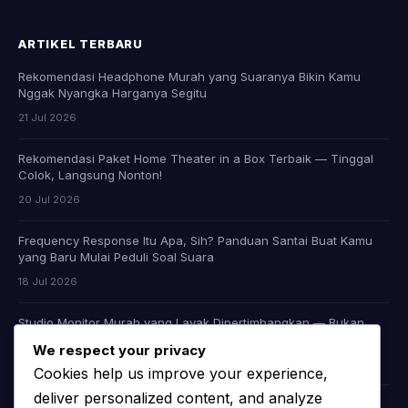
ARTIKEL TERBARU
Rekomendasi Headphone Murah yang Suaranya Bikin Kamu
Nggak Nyangka Harganya Segitu
21 Jul 2026
Rekomendasi Paket Home Theater in a Box Terbaik — Tinggal
Colok, Langsung Nonton!
20 Jul 2026
Frequency Response Itu Apa, Sih? Panduan Santai Buat Kamu
yang Baru Mulai Peduli Soal Suara
18 Jul 2026
Studio Monitor Murah yang Layak Dipertimbangkan — Bukan
Cuma Murah, Tapi Juga Jujur Soal Suara
We respect your privacy
09 Jul 2026
Cookies help us improve your experience,
deliver personalized content, and analyze
Headphone Audiophile Murah: Apakah Memang Ada, atau Kita