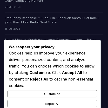
Colok, Langsung Nonton!
20 Jul 2026
Frequency Response Itu Apa, Sih? Panduan Santai Buat Kamu
yang Baru Mulai Peduli Soal Suara
18 Jul 2026
Studio Monitor Murah yang Layak Dipertimbangkan — Bukan
Cuma Murah, Tapi Juga Jujur Soal Suara
We respect your privacy
09 Jul 2026
Cookies help us improve your experience,
deliver personalized content, and analyze
Headphone Audiophile Murah: Apakah Memang Ada, atau Kita
Cuma Dibohongi Iklan?
traffic. You can choose which cookies to allow
by clicking
Customize
. Click
Accept All
to
08 Jul 2026
consent or
Reject All
to decline non-essential
cookies.
KATEGORI
Customize
chooserator
(44)
Reject All