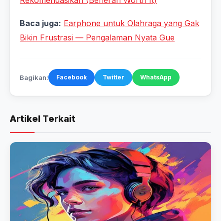
Rekomendasikan (Beneran Worth It)
Baca juga:
Earphone untuk Olahraga yang Gak
Bikin Frustrasi — Pengalaman Nyata Gue
Bagikan:
Facebook
Twitter
WhatsApp
Artikel Terkait