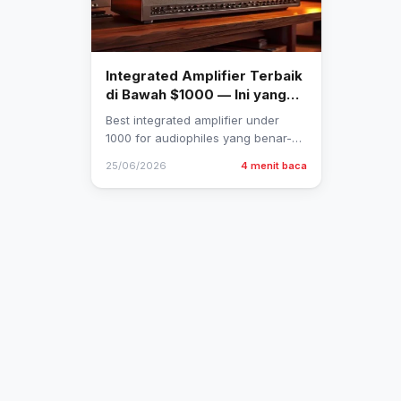
Integrated Amplifier Terbaik
di Bawah $1000 — Ini yang
Aku Coba Setelah Salah Beli
Best integrated amplifier under
Dua Kali
1000 for audiophiles yang benar-
benar worth it — temukan pilihan
25/06/2026
4 menit baca
spesifik berdasarkan pengalaman
nyata, bukan sekadar daftar…