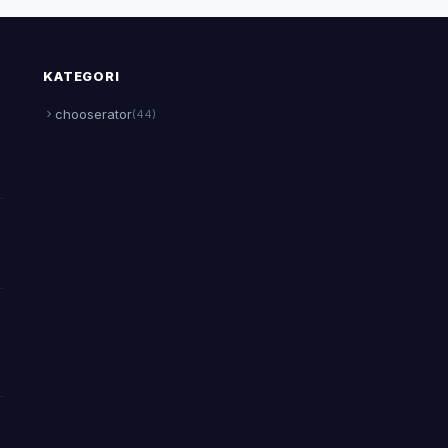
KATEGORI
chooserator
(44)
a