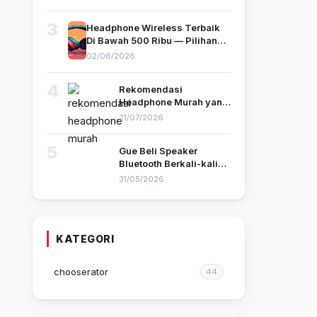
3
Headphone Wireless Terbaik
Di Bawah 500 Ribu — Pilihan
Gue yang Benar-Benar Pakai
02/06/2026
4
Rekomendasi
Headphone Murah yang
Suaranya Bikin Kamu
21/07/2026
Nggak Nyangka
Harganya Segitu
5
Gue Beli Speaker
Bluetooth Berkali-kali
Sebelum Akhirnya
31/05/2026
Nemu yang Cocok — Ini
Tipsnya
KATEGORI
chooserator
44