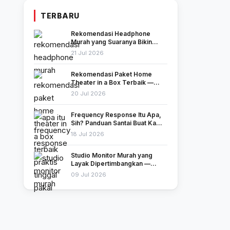
TERBARU
Rekomendasi Headphone
Murah yang Suaranya Bikin
Kamu Nggak Nyangka
21 Jul 2026
Harganya Segitu
Rekomendasi Paket Home
Theater in a Box Terbaik —
Tinggal Colok, Langsung
20 Jul 2026
Nonton!
Frequency Response Itu Apa,
Sih? Panduan Santai Buat Kamu
yang Baru Mulai Peduli Soal
18 Jul 2026
Suara
Studio Monitor Murah yang
Layak Dipertimbangkan —
Bukan Cuma Murah, Tapi Juga
09 Jul 2026
Jujur Soal Suara