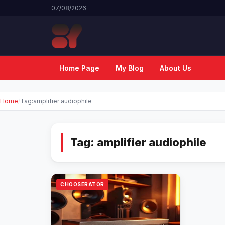
07/08/2026
Home Page
My Blog
About Us
Home
Tag:
amplifier audiophile
Tag:
amplifier audiophile
CHOOSERATOR