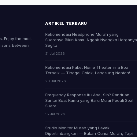
ARTIKEL TERBARU
Rekomendasi Headphone Murah yang
. Enjoy the most
Suaranya Bikin Kamu Nggak Nyangka Hargany
risons between
Segitu
21 Jul 2026
Rekomendasi Paket Home Theater in a Box
Terbaik — Tinggal Colok, Langsung Nonton!
20 Jul 2026
Frequency Response Itu Apa, Sih? Panduan
Santai Buat Kamu yang Baru Mulai Peduli Soal
Suara
18 Jul 2026
Studio Monitor Murah yang Layak
Dipertimbangkan — Bukan Cuma Murah, Tapi