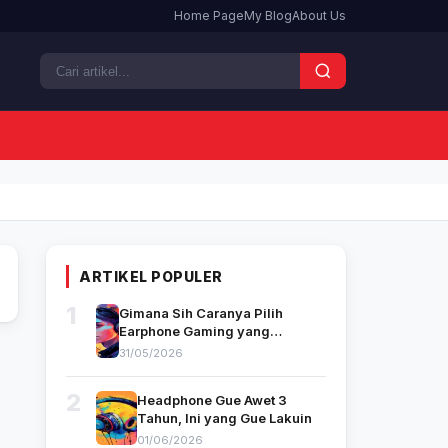
Home Page
My Blog
About Us
ARTIKEL POPULER
1
Gimana Sih Caranya Pilih
Earphone Gaming yang
Beneran Bagus? Pengalaman
31/05/2026
Gue yang Ribet-Ribet
2
Headphone Gue Awet 3
Tahun, Ini yang Gue Lakuin
01/06/2026