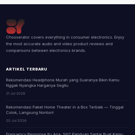
Chooserator covers everything in consumer electronics. Enjoy
the most accurate audio and video product reviews and
comparisons between electronics brands.
ARTIKEL TERBARU
Rekomendasi Headphone Murah yang Suaranya Bikin Kamu
Nggak Nyangka Harganya Segitu
21 Jul 2026
Rekomendasi Paket Home Theater in a Box Terbaik — Tinggal
Colok, Langsung Nonton!
20 Jul 2026
Frequency Response Itu Apa, Sih? Panduan Santai Buat Kamu