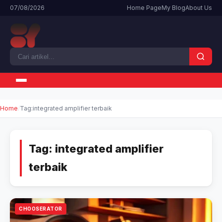
07/08/2026
Home Page
My Blog
About Us
Home
Tag:
integrated amplifier terbaik
Tag:
integrated amplifier
terbaik
CHOOSERATOR