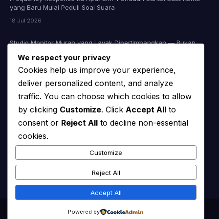
yang Baru Mulai Peduli Soal Suara
18 Jul 2026
Studio Monitor Murah yang Layak Dipertimbangkan — Bukan
Cuma Murah, Tapi Juga Jujur Soal Suara
We respect your privacy
09 Jul 2026
Cookies help us improve your experience,
deliver personalized content, and analyze
Headphone Audiophile Murah: Apakah Memang Ada, atau Kita
traffic. You can choose which cookies to allow
Cuma Dibohongi Iklan?
by clicking
Customize
. Click
Accept All
to
08 Jul 2026
consent or
Reject All
to decline non-essential
cookies.
KATEGORI
Customize
chooserator
(44)
Reject All
Accept All
© 2026
Chooserator | Your Ultimate Audio & Video Guide
. All rights
Powered by