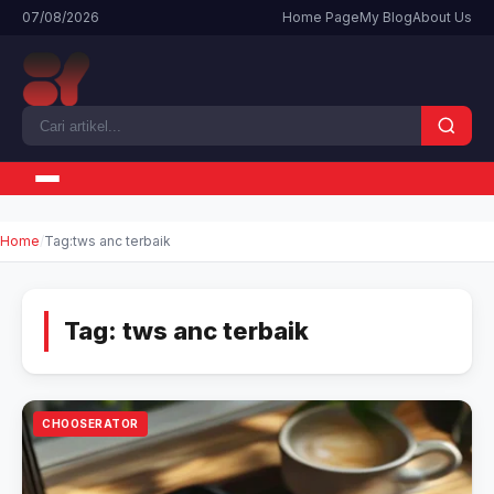
07/08/2026
Home Page
My Blog
About Us
Home
Tag:
tws anc terbaik
Tag:
tws anc terbaik
CHOOSERATOR