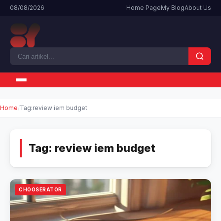
08/08/2026
Home Page
My Blog
About Us
Home
Tag:
review iem budget
Tag:
review iem budget
CHOOSERATOR