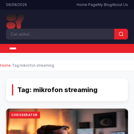
06/08/2026
Home Page
My Blog
About Us
Home
Tag:
mikrofon streaming
Tag:
mikrofon streaming
CHOOSERATOR