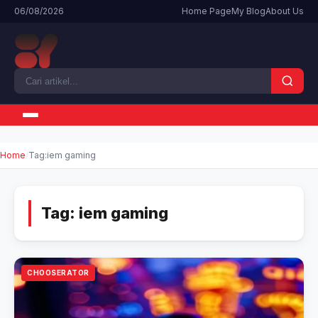
06/08/2026
Home Page
My Blog
About Us
Home
Tag:
iem gaming
Tag:
iem gaming
CHOOSERATOR