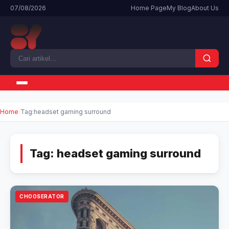
07/08/2026
Home Page
My Blog
About Us
Home
Tag:
headset gaming surround
Tag:
headset gaming surround
CHOOSERATOR