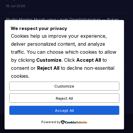
18 Jul 2026
Studio Monitor Murah yang Layak Dipertimbangkan — Bukan
Cuma Murah, Tapi Juga Jujur Soal Suara
We respect your privacy
09 Jul 2026
Cookies help us improve your experience,
deliver personalized content, and analyze
Headphone Audiophile Murah: Apakah Memang Ada, atau Kita
traffic. You can choose which cookies to allow
Cuma Dibohongi Iklan?
by clicking
Customize
. Click
Accept All
to
08 Jul 2026
consent or
Reject All
to decline non-essential
cookies.
KATEGORI
Customize
chooserator
(44)
Reject All
Accept All
© 2026
Chooserator | Your Ultimate Audio & Video Guide
. All rights
Powered by
reserved.