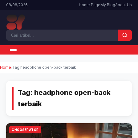
08/08/2026
Home Page
My Blog
About Us
Home
Tag:
headphone open-back terbaik
Tag:
headphone open-back
terbaik
CHOOSERATOR