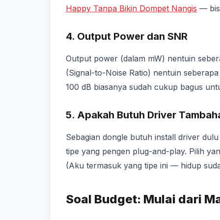
Happy Tanpa Bikin Dompet Nangis
— bis
4. Output Power dan SNR
Output power (dalam mW) nentuin seber
(Signal-to-Noise Ratio) nentuin seberap
100 dB biasanya sudah cukup bagus untu
5. Apakah Butuh Driver Tambah
Sebagian dongle butuh install driver dul
tipe yang pengen plug-and-play. Pilih 
(Aku termasuk yang tipe ini — hidup sudah
Soal Budget: Mulai dari M