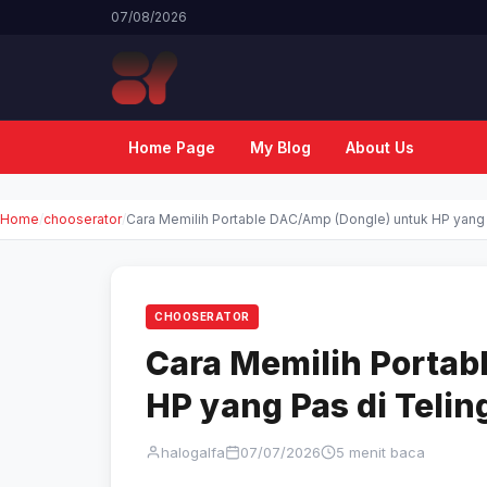
07/08/2026
Home Page
My Blog
About Us
Home
chooserator
Cara Memilih Portable DAC/Amp (Dongle) untuk HP yang
CHOOSERATOR
Cara Memilih Portab
HP yang Pas di Teli
halogalfa
07/07/2026
5 menit baca