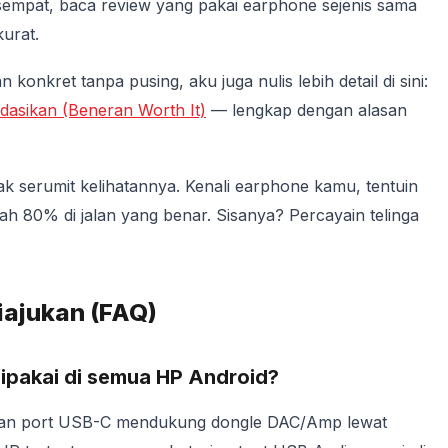
 sempat, baca review yang pakai earphone sejenis sama
urat.
konkret tanpa pusing, aku juga nulis lebih detail di sini:
asikan (Beneran Worth It)
— lengkap dengan alasan
ak serumit kelihatannya. Kenali earphone kamu, tentuin
ah 80% di jalan yang benar. Sisanya? Percayain telinga
iajukan (FAQ)
pakai di semua HP Android?
an port USB-C mendukung dongle DAC/Amp lewat