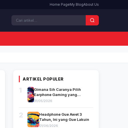
Home Page
My Blog
About Us
ARTIKEL POPULER
1
Gimana Sih Caranya Pilih
Earphone Gaming yang
Beneran Bagus? Pengalaman
31/05/2026
Gue yang Ribet-Ribet
2
Headphone Gue Awet 3
Tahun, Ini yang Gue Lakuin
01/06/2026