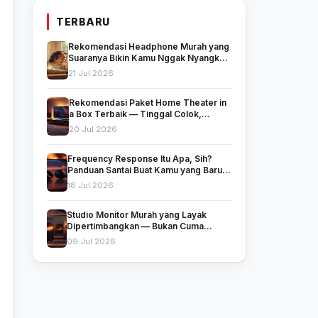
TERBARU
Rekomendasi Headphone Murah yang
Suaranya Bikin Kamu Nggak Nyangka
Harganya Segitu
21 Jul 2026
Rekomendasi Paket Home Theater in
a Box Terbaik — Tinggal Colok,
Langsung Nonton!
20 Jul 2026
Frequency Response Itu Apa, Sih?
Panduan Santai Buat Kamu yang Baru
Mulai Peduli Soal Suara
18 Jul 2026
Studio Monitor Murah yang Layak
Dipertimbangkan — Bukan Cuma
Murah, Tapi Juga Jujur Soal Suara
09 Jul 2026