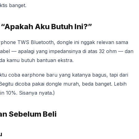
ktis banget.
 “Apakah Aku Butuh Ini?”
rphone TWS Bluetooth, dongle ini nggak relevan sama
kabel — apalagi yang impedansinya di atas 32 ohm — dan
nda kamu butuh bantuan ekstra.
ktu coba earphone baru yang katanya bagus, tapi dari
egitu dicoba pakai dongle murah, beda banget. Lebih
kin 10%. Sisanya nyata.)
an Sebelum Beli
u