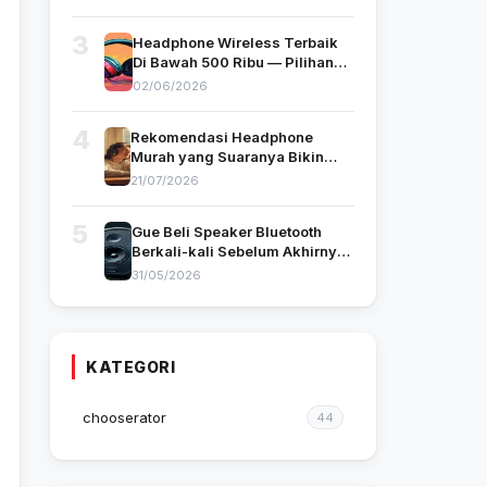
3
Headphone Wireless Terbaik
Di Bawah 500 Ribu — Pilihan
Gue yang Benar-Benar Pakai
02/06/2026
4
Rekomendasi Headphone
Murah yang Suaranya Bikin
Kamu Nggak Nyangka
21/07/2026
Harganya Segitu
5
Gue Beli Speaker Bluetooth
Berkali-kali Sebelum Akhirnya
Nemu yang Cocok — Ini
31/05/2026
Tipsnya
KATEGORI
chooserator
44